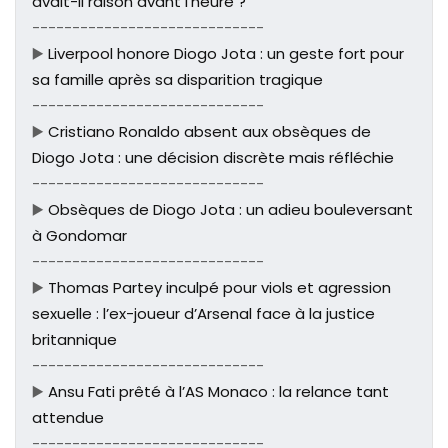
avait-il raison avant l'heure ?
-----------------------------
▶️
Liverpool honore Diogo Jota : un geste fort pour
sa famille après sa disparition tragique
-----------------------------
▶️
Cristiano Ronaldo absent aux obsèques de
Diogo Jota : une décision discrète mais réfléchie
-----------------------------
▶️
Obsèques de Diogo Jota : un adieu bouleversant
à Gondomar
-----------------------------
▶️
Thomas Partey inculpé pour viols et agression
sexuelle : l’ex-joueur d’Arsenal face à la justice
britannique
-----------------------------
▶️
Ansu Fati prêté à l’AS Monaco : la relance tant
attendue
-----------------------------