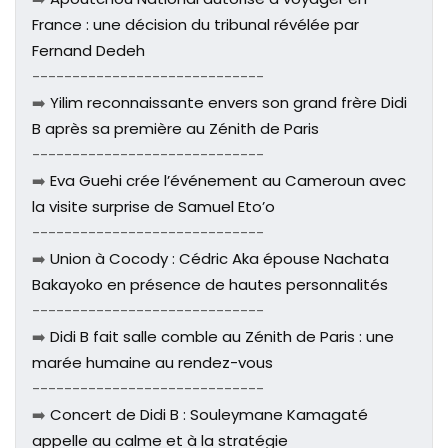
France : une décision du tribunal révélée par
Fernand Dedeh
-----------------------------
➡️
Yilim reconnaissante envers son grand frère Didi
B après sa première au Zénith de Paris
-----------------------------
➡️
Eva Guehi crée l’événement au Cameroun avec
la visite surprise de Samuel Eto’o
-----------------------------
➡️
Union à Cocody : Cédric Aka épouse Nachata
Bakayoko en présence de hautes personnalités
-----------------------------
➡️
Didi B fait salle comble au Zénith de Paris : une
marée humaine au rendez-vous
-----------------------------
➡️
Concert de Didi B : Souleymane Kamagaté
appelle au calme et à la stratégie