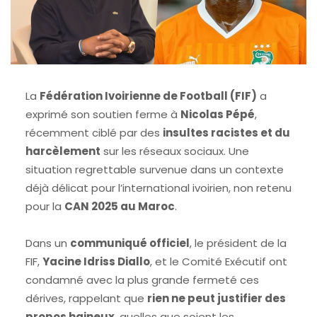
La
Fédération Ivoirienne de Football (FIF)
a
exprimé son soutien ferme à
Nicolas Pépé
,
récemment ciblé par des
insultes racistes et du
harcèlement
sur les réseaux sociaux. Une
situation regrettable survenue dans un contexte
déjà délicat pour l’international ivoirien, non retenu
pour la
CAN 2025 au Maroc
.
Dans un
communiqué officiel
, le président de la
FIF,
Yacine Idriss Diallo
, et le Comité Exécutif ont
condamné avec la plus grande fermeté ces
dérives, rappelant que
rien ne peut justifier des
propos haineux
, quelles que soient les