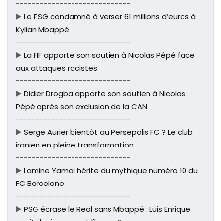
-----------------------------
▶️
Le PSG condamné à verser 61 millions d’euros à
Kylian Mbappé
-----------------------------
▶️
La FIF apporte son soutien à Nicolas Pépé face
aux attaques racistes
-----------------------------
▶️
Didier Drogba apporte son soutien à Nicolas
Pépé après son exclusion de la CAN
-----------------------------
▶️
Serge Aurier bientôt au Persepolis FC ? Le club
iranien en pleine transformation
-----------------------------
▶️
Lamine Yamal hérite du mythique numéro 10 du
FC Barcelone
-----------------------------
▶️
PSG écrase le Real sans Mbappé : Luis Enrique