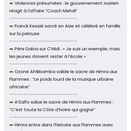
➡️
Violences présumées : le gouvernement ivoirien
réagit à l’affaire “Coach Mehdi”
-----------------------------
➡️
Franck Kessié sacré en Asie et célébré en famille
sur la pelouse
-----------------------------
➡️
Père Daloa sur C’Midi : « Je suis un exemple, mais
les jeunes doivent rester à l’école »
-----------------------------
➡️
Ozone Afrikbamba valide le sacre de Himra aux
Flammes : “Le poids lourd de la musique urbaine
africaine”
-----------------------------
➡️
A’Salfo salue le sacre de Himra aux Flammes :
“C’est toute la Côte d’Ivoire qui gagne”
-----------------------------
➡️
Himra entre dans l’histoire aux Flammes avec