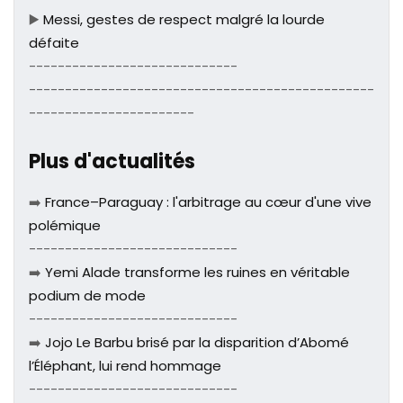
▶️
Messi, gestes de respect malgré la lourde
défaite
-----------------------------
------------------------------------------------
-----------------------
Plus d'actualités
➡️
France–Paraguay : l'arbitrage au cœur d'une vive
polémique
-----------------------------
➡️
Yemi Alade transforme les ruines en véritable
podium de mode
-----------------------------
➡️
Jojo Le Barbu brisé par la disparition d’Abomé
l’Éléphant, lui rend hommage
-----------------------------