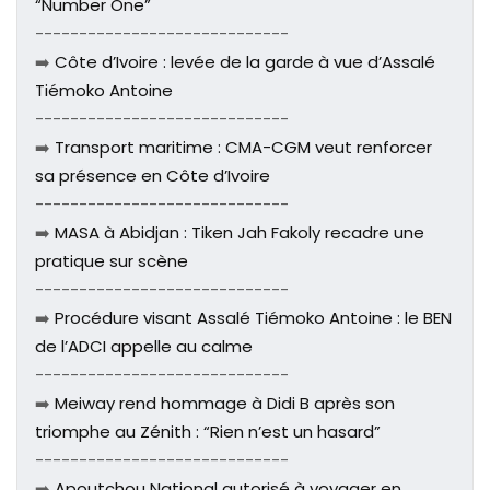
“Number One”
-----------------------------
➡️
Côte d’Ivoire : levée de la garde à vue d’Assalé
Tiémoko Antoine
-----------------------------
➡️
Transport maritime : CMA-CGM veut renforcer
sa présence en Côte d’Ivoire
-----------------------------
➡️
MASA à Abidjan : Tiken Jah Fakoly recadre une
pratique sur scène
-----------------------------
➡️
Procédure visant Assalé Tiémoko Antoine : le BEN
de l’ADCI appelle au calme
-----------------------------
➡️
Meiway rend hommage à Didi B après son
triomphe au Zénith : “Rien n’est un hasard”
-----------------------------
➡️
Apoutchou National autorisé à voyager en