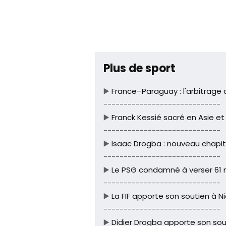
Plus de sport
▶️
France–Paraguay : l'arbitrage
-----------------------------
▶️
Franck Kessié sacré en Asie et 
-----------------------------
▶️
Isaac Drogba : nouveau chapit
-----------------------------
▶️
Le PSG condamné à verser 61 m
-----------------------------
▶️
La FIF apporte son soutien à N
-----------------------------
▶️
Didier Drogba apporte son sou