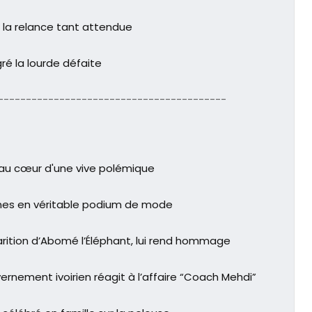
: la relance tant attendue
ré la lourde défaite
-----------------------------------------
 au cœur d'une vive polémique
ines en véritable podium de mode
parition d’Abomé l’Éléphant, lui rend hommage
rnement ivoirien réagit à l’affaire “Coach Mehdi”