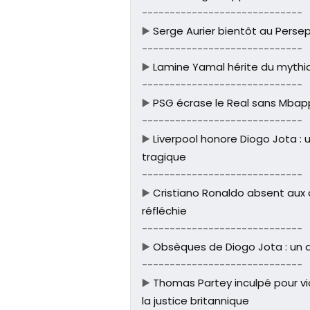
-----------------------------
▶️
Serge Aurier bientôt au Persepo
-----------------------------
▶️
Lamine Yamal hérite du mythi
-----------------------------
▶️
PSG écrase le Real sans Mbappé 
-----------------------------
▶️
Liverpool honore Diogo Jota : u
tragique
-----------------------------
▶️
Cristiano Ronaldo absent aux 
réfléchie
-----------------------------
▶️
Obsèques de Diogo Jota : un 
-----------------------------
▶️
Thomas Partey inculpé pour viol
la justice britannique