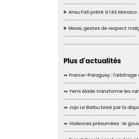
-----------------------------
▶️
Ansu Fati prêté à l’AS Monaco 
-----------------------------
▶️
Messi, gestes de respect malg
-----------------------------
------------------------------
Plus d'actualités
➡️
France–Paraguay : l'arbitrage
-----------------------------
➡️
Yemi Alade transforme les ru
-----------------------------
➡️
Jojo Le Barbu brisé par la dis
-----------------------------
➡️
Violences présumées : le gouve
-----------------------------