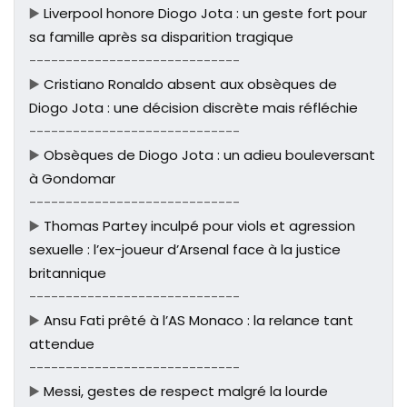
▶️
Liverpool honore Diogo Jota : un geste fort pour
sa famille après sa disparition tragique
-----------------------------
▶️
Cristiano Ronaldo absent aux obsèques de
Diogo Jota : une décision discrète mais réfléchie
-----------------------------
▶️
Obsèques de Diogo Jota : un adieu bouleversant
à Gondomar
-----------------------------
▶️
Thomas Partey inculpé pour viols et agression
sexuelle : l’ex-joueur d’Arsenal face à la justice
britannique
-----------------------------
▶️
Ansu Fati prêté à l’AS Monaco : la relance tant
attendue
-----------------------------
▶️
Messi, gestes de respect malgré la lourde