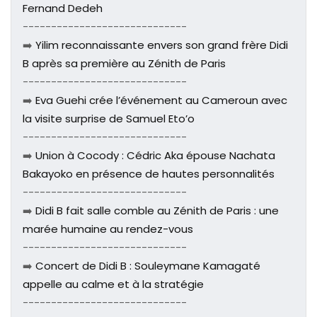
Fernand Dedeh
-----------------------------
➡️
Yilim reconnaissante envers son grand frère Didi
B après sa première au Zénith de Paris
-----------------------------
➡️
Eva Guehi crée l’événement au Cameroun avec
la visite surprise de Samuel Eto’o
-----------------------------
➡️
Union à Cocody : Cédric Aka épouse Nachata
Bakayoko en présence de hautes personnalités
-----------------------------
➡️
Didi B fait salle comble au Zénith de Paris : une
marée humaine au rendez-vous
-----------------------------
➡️
Concert de Didi B : Souleymane Kamagaté
appelle au calme et à la stratégie
-----------------------------