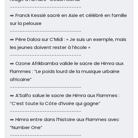
-----------------------------
➡️
Franck Kessié sacré en Asie et célébré en famille
sur la pelouse
-----------------------------
➡️
Père Daloa sur C’Midi : « Je suis un exemple, mais
les jeunes doivent rester à l’école »
-----------------------------
➡️
Ozone Afrikbamba valide le sacre de Himra aux
Flammes : “Le poids lourd de la musique urbaine
africaine”
-----------------------------
➡️
A’Salfo salue le sacre de Himra aux Flammes :
“C’est toute la Côte d’Ivoire qui gagne”
-----------------------------
➡️
Himra entre dans l’histoire aux Flammes avec
“Number One”
-----------------------------