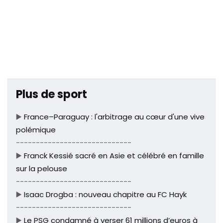
Plus de sport
▶️
France–Paraguay : l'arbitrage au cœur d'une vive
polémique
-----------------------------
▶️
Franck Kessié sacré en Asie et célébré en famille
sur la pelouse
-----------------------------
▶️
Isaac Drogba : nouveau chapitre au FC Hayk
-----------------------------
▶️
Le PSG condamné à verser 61 millions d’euros à