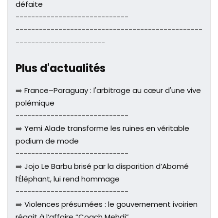
défaite
-----------------------------
------------------------------------------------
-----------------------
Plus d'actualités
➡️
France–Paraguay : l'arbitrage au cœur d'une vive
polémique
-----------------------------
➡️
Yemi Alade transforme les ruines en véritable
podium de mode
-----------------------------
➡️
Jojo Le Barbu brisé par la disparition d’Abomé
l’Éléphant, lui rend hommage
-----------------------------
➡️
Violences présumées : le gouvernement ivoirien
réagit à l’affaire “Coach Mehdi”