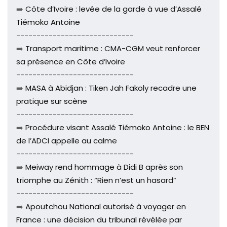
➡️
Côte d’Ivoire : levée de la garde à vue d’Assalé
Tiémoko Antoine
-----------------------------
➡️
Transport maritime : CMA-CGM veut renforcer
sa présence en Côte d’Ivoire
-----------------------------
➡️
MASA à Abidjan : Tiken Jah Fakoly recadre une
pratique sur scène
-----------------------------
➡️
Procédure visant Assalé Tiémoko Antoine : le BEN
de l’ADCI appelle au calme
-----------------------------
➡️
Meiway rend hommage à Didi B après son
triomphe au Zénith : “Rien n’est un hasard”
-----------------------------
➡️
Apoutchou National autorisé à voyager en
France : une décision du tribunal révélée par