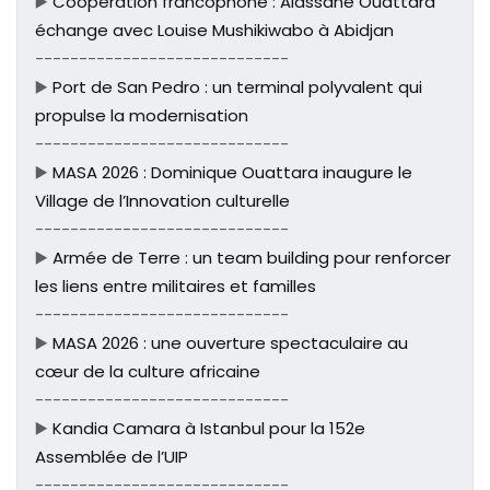
▶️
Coopération francophone : Alassane Ouattara
échange avec Louise Mushikiwabo à Abidjan
-----------------------------
▶️
Port de San Pedro : un terminal polyvalent qui
propulse la modernisation
-----------------------------
▶️
MASA 2026 : Dominique Ouattara inaugure le
Village de l’Innovation culturelle
-----------------------------
▶️
Armée de Terre : un team building pour renforcer
les liens entre militaires et familles
-----------------------------
▶️
MASA 2026 : une ouverture spectaculaire au
cœur de la culture africaine
-----------------------------
▶️
Kandia Camara à Istanbul pour la 152e
Assemblée de l’UIP
-----------------------------