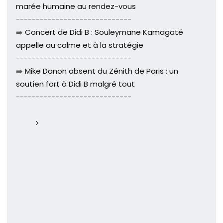
marée humaine au rendez-vous
-----------------------------
➡️
Concert de Didi B : Souleymane Kamagaté
appelle au calme et à la stratégie
-----------------------------
➡️
Mike Danon absent du Zénith de Paris : un
soutien fort à Didi B malgré tout
-----------------------------