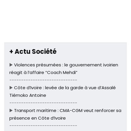
+ Actu Société
▶️
Violences présumées : le gouvernement ivoirien
réagit à l’affaire “Coach Mehdi”
-----------------------------
▶️
Côte d’Ivoire : levée de la garde à vue d’Assalé
Tiémoko Antoine
-----------------------------
▶️
Transport maritime : CMA-CGM veut renforcer sa
présence en Côte d’Ivoire
-----------------------------