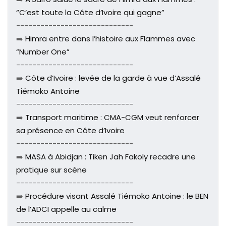
“C’est toute la Côte d’Ivoire qui gagne”
-----------------------------
➡️
Himra entre dans l’histoire aux Flammes avec
“Number One”
-----------------------------
➡️
Côte d’Ivoire : levée de la garde à vue d’Assalé
Tiémoko Antoine
-----------------------------
➡️
Transport maritime : CMA-CGM veut renforcer
sa présence en Côte d’Ivoire
-----------------------------
➡️
MASA à Abidjan : Tiken Jah Fakoly recadre une
pratique sur scène
-----------------------------
➡️
Procédure visant Assalé Tiémoko Antoine : le BEN
de l’ADCI appelle au calme
-----------------------------