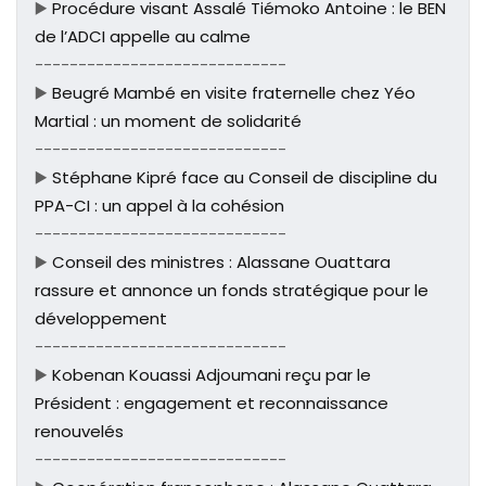
▶️
Procédure visant Assalé Tiémoko Antoine : le BEN
de l’ADCI appelle au calme
-----------------------------
▶️
Beugré Mambé en visite fraternelle chez Yéo
Martial : un moment de solidarité
-----------------------------
▶️
Stéphane Kipré face au Conseil de discipline du
PPA-CI : un appel à la cohésion
-----------------------------
▶️
Conseil des ministres : Alassane Ouattara
rassure et annonce un fonds stratégique pour le
développement
-----------------------------
▶️
Kobenan Kouassi Adjoumani reçu par le
Président : engagement et reconnaissance
renouvelés
-----------------------------