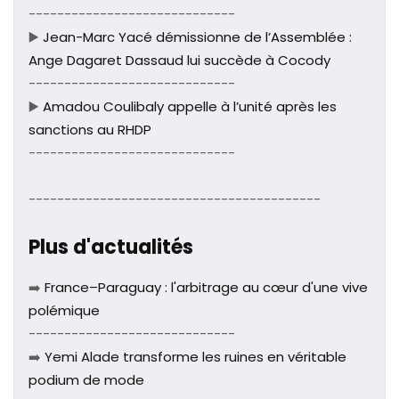
-----------------------------
▶️
Jean-Marc Yacé démissionne de l’Assemblée :
Ange Dagaret Dassaud lui succède à Cocody
-----------------------------
▶️
Amadou Coulibaly appelle à l’unité après les
sanctions au RHDP
-----------------------------
-----------------------------------------
Plus d'actualités
➡️
France–Paraguay : l'arbitrage au cœur d'une vive
polémique
-----------------------------
➡️
Yemi Alade transforme les ruines en véritable
podium de mode