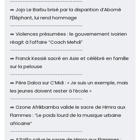
-----------------------------
➡️
Jojo Le Barbu brisé par la disparition d’Abomé
l’Éléphant, lui rend hommage
-----------------------------
➡️
Violences présumées : le gouvernement ivoirien
réagit à l’affaire “Coach Mehdi”
-----------------------------
➡️
Franck Kessié sacré en Asie et célébré en famille
sur la pelouse
-----------------------------
➡️
Père Daloa sur C’Midi : « Je suis un exemple, mais
les jeunes doivent rester à l’école »
-----------------------------
➡️
Ozone Afrikbamba valide le sacre de Himra aux
Flammes : “Le poids lourd de la musique urbaine
africaine”
-----------------------------
➡️
A’Salfo salue le sacre de Himra aux Flammes :