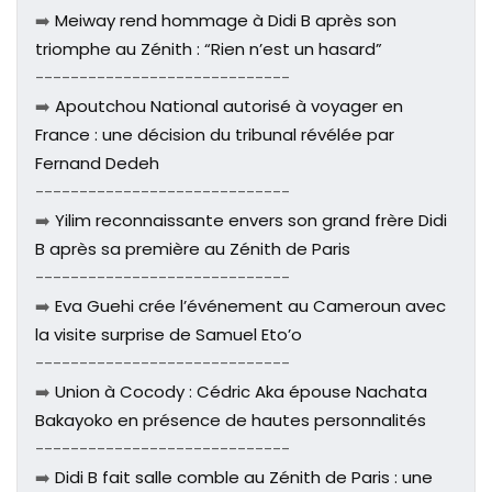
➡️
Meiway rend hommage à Didi B après son
triomphe au Zénith : “Rien n’est un hasard”
-----------------------------
➡️
Apoutchou National autorisé à voyager en
France : une décision du tribunal révélée par
Fernand Dedeh
-----------------------------
➡️
Yilim reconnaissante envers son grand frère Didi
B après sa première au Zénith de Paris
-----------------------------
➡️
Eva Guehi crée l’événement au Cameroun avec
la visite surprise de Samuel Eto’o
-----------------------------
➡️
Union à Cocody : Cédric Aka épouse Nachata
Bakayoko en présence de hautes personnalités
-----------------------------
➡️
Didi B fait salle comble au Zénith de Paris : une