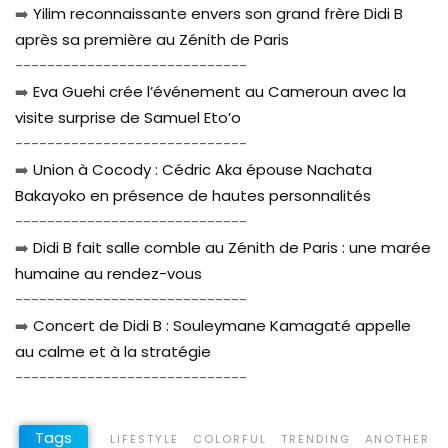
➡️
Yilim reconnaissante envers son grand frère Didi B
après sa première au Zénith de Paris
-----------------------------
➡️
Eva Guehi crée l’événement au Cameroun avec la
visite surprise de Samuel Eto’o
-----------------------------
➡️
Union à Cocody : Cédric Aka épouse Nachata
Bakayoko en présence de hautes personnalités
-----------------------------
➡️
Didi B fait salle comble au Zénith de Paris : une marée
humaine au rendez-vous
-----------------------------
➡️
Concert de Didi B : Souleymane Kamagaté appelle
au calme et à la stratégie
-----------------------------
Tags
LIFESTYLE
COLORFUL
TRENDING
ANOTHER