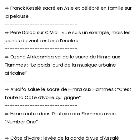
➡️
Franck Kessié sacré en Asie et célébré en famille sur
la pelouse
-----------------------------
➡️
Père Daloa sur C’Midi : « Je suis un exemple, mais les
jeunes doivent rester à l’école »
-----------------------------
➡️
Ozone Afrikbamba valide le sacre de Himra aux
Flammes : “Le poids lourd de la musique urbaine
africaine”
-----------------------------
➡️
A’Salfo salue le sacre de Himra aux Flammes : “C’est
toute la Côte d’Ivoire qui gagne”
-----------------------------
➡️
Himra entre dans l’histoire aux Flammes avec
“Number One”
-----------------------------
➡️
Côte d’Ivoire : levée de la garde à vue d’Assalé