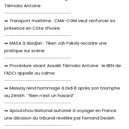
Tiémoko Antoine
-----------------------------
➡️
Transport maritime : CMA-CGM veut renforcer sa
présence en Côte d’Ivoire
-----------------------------
➡️
MASA à Abidjan : Tiken Jah Fakoly recadre une
pratique sur scène
-----------------------------
➡️
Procédure visant Assalé Tiémoko Antoine : le BEN de
l’ADCI appelle au calme
-----------------------------
➡️
Meiway rend hommage à Didi B après son triomphe
au Zénith : “Rien n’est un hasard”
-----------------------------
➡️
Apoutchou National autorisé à voyager en France :
une décision du tribunal révélée par Fernand Dedeh
-----------------------------