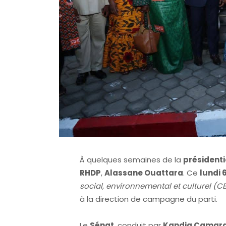
À quelques semaines de la
présidenti
RHDP
,
Alassane Ouattara
. Ce
lundi 
social, environnemental et culturel (C
à la direction de campagne du parti.
Le
Sénat
, conduit par
Kandia Camar