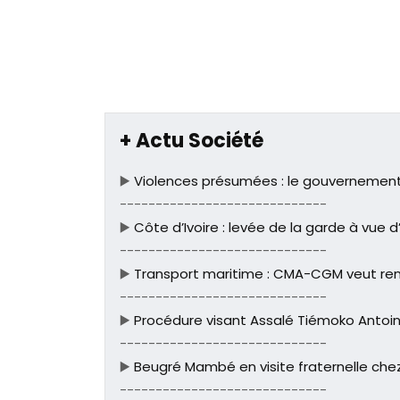
+ Actu Société
▶️
Violences présumées : le gouvernement i
-----------------------------
▶️
Côte d’Ivoire : levée de la garde à vue 
-----------------------------
▶️
Transport maritime : CMA-CGM veut renf
-----------------------------
▶️
Procédure visant Assalé Tiémoko Antoine
-----------------------------
▶️
Beugré Mambé en visite fraternelle chez
-----------------------------