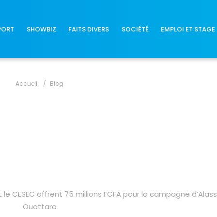
PORT
SHOWBIZ
FAITS DIVERS
SOCIÉTÉ
EMPLOI ET STAGE
Accueil
Blog
et le CESEC offrent 75 millions FCFA pour la campagne d’Alas
Ouattara