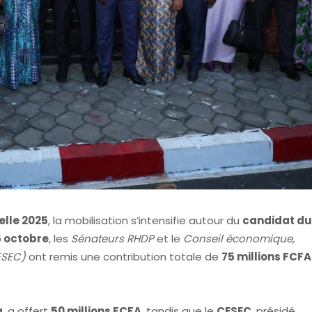
elle 2025
, la mobilisation s’intensifie autour du
candidat d
6 octobre
, les
Sénateurs RHDP
et le
Conseil économique,
ESEC)
ont remis une contribution totale de
75 millions FCFA
a
, a offert
50 millions FCFA
, tandis que le
CESEC
, présidé