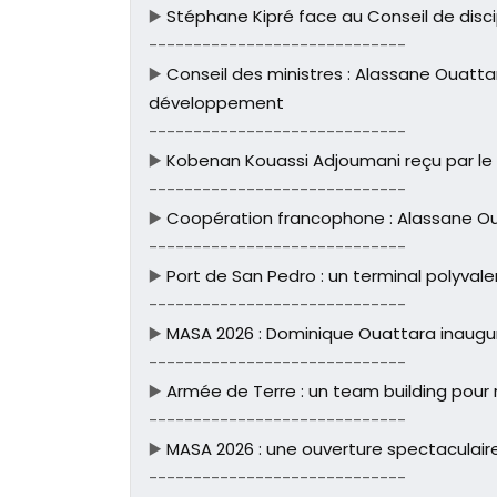
▶️
Stéphane Kipré face au Conseil de discip
-----------------------------
▶️
Conseil des ministres : Alassane Ouatta
développement
-----------------------------
▶️
Kobenan Kouassi Adjoumani reçu par le
-----------------------------
▶️
Coopération francophone : Alassane Ou
-----------------------------
▶️
Port de San Pedro : un terminal polyvale
-----------------------------
▶️
MASA 2026 : Dominique Ouattara inaugure 
-----------------------------
▶️
Armée de Terre : un team building pour re
-----------------------------
▶️
MASA 2026 : une ouverture spectaculaire
-----------------------------