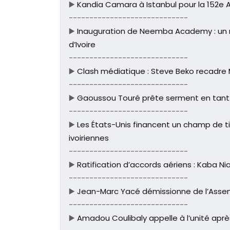
▶️
Kandia Camara à Istanbul pour la 152e 
-----------------------------
▶️
Inauguration de Neemba Academy : un n
d’Ivoire
-----------------------------
▶️
Clash médiatique : Steve Beko recadre
-----------------------------
▶️
Gaoussou Touré prête serment en tant 
-----------------------------
▶️
Les États-Unis financent un champ de ti
ivoiriennes
-----------------------------
▶️
Ratification d’accords aériens : Kaba Ni
-----------------------------
▶️
Jean-Marc Yacé démissionne de l’Asse
-----------------------------
▶️
Amadou Coulibaly appelle à l’unité aprè