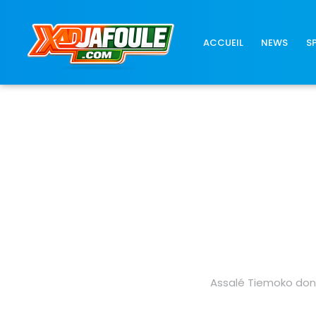
Connexion réussie
ACCUEIL
NEWS
S
Assalé Tiemoko donn