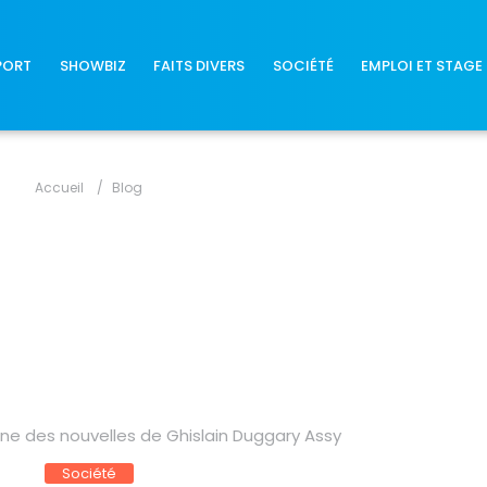
PORT
SHOWBIZ
FAITS DIVERS
SOCIÉTÉ
EMPLOI ET STAGE
Accueil
Blog
e des nouvelles de Ghislain Duggary Assy
Société