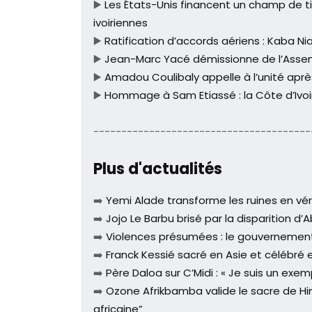
▶️
Les États-Unis financent un champ de ti
ivoiriennes
▶️
Ratification d’accords aériens : Kaba Ni
▶️
Jean-Marc Yacé démissionne de l’Asse
▶️
Amadou Coulibaly appelle à l’unité aprè
▶️
Hommage à Sam Etiassé : la Côte d’Ivoir
---------------------------------------
Plus d'actualités
➡️
Yemi Alade transforme les ruines en v
➡️
Jojo Le Barbu brisé par la disparition d
➡️
Violences présumées : le gouvernement i
➡️
Franck Kessié sacré en Asie et célébré e
➡️
Père Daloa sur C’Midi : « Je suis un exem
➡️
Ozone Afrikbamba valide le sacre de Him
africaine”