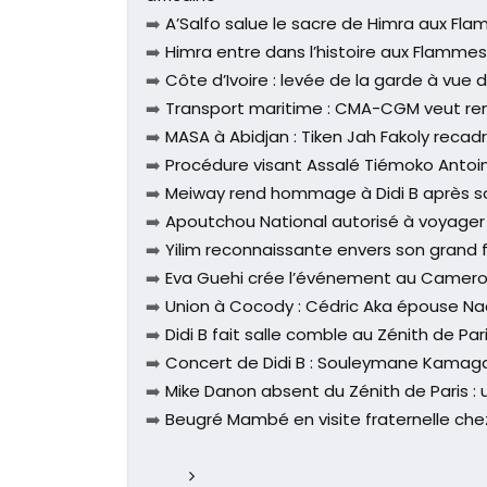
➡️
A’Salfo salue le sacre de Himra aux Flam
➡️
Himra entre dans l’histoire aux Flamm
➡️
Côte d’Ivoire : levée de la garde à vue
➡️
Transport maritime : CMA-CGM veut renf
➡️
MASA à Abidjan : Tiken Jah Fakoly recad
➡️
Procédure visant Assalé Tiémoko Antoine
➡️
Meiway rend hommage à Didi B après son
➡️
Apoutchou National autorisé à voyager e
➡️
Yilim reconnaissante envers son grand fr
➡️
Eva Guehi crée l’événement au Cameroun
➡️
Union à Cocody : Cédric Aka épouse Na
➡️
Didi B fait salle comble au Zénith de P
➡️
Concert de Didi B : Souleymane Kamagat
➡️
Mike Danon absent du Zénith de Paris : u
➡️
Beugré Mambé en visite fraternelle chez