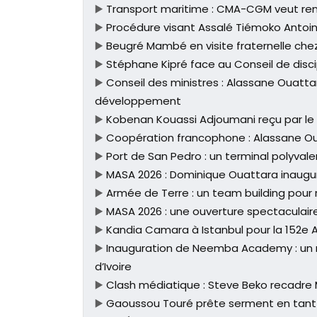
▶️
Transport maritime : CMA-CGM veut renf
▶️
Procédure visant Assalé Tiémoko Antoine
▶️
Beugré Mambé en visite fraternelle chez
▶️
Stéphane Kipré face au Conseil de discip
▶️
Conseil des ministres : Alassane Ouatta
développement
▶️
Kobenan Kouassi Adjoumani reçu par le
▶️
Coopération francophone : Alassane Ou
▶️
Port de San Pedro : un terminal polyvale
▶️
MASA 2026 : Dominique Ouattara inaugure 
▶️
Armée de Terre : un team building pour re
▶️
MASA 2026 : une ouverture spectaculaire
▶️
Kandia Camara à Istanbul pour la 152e 
▶️
Inauguration de Neemba Academy : un n
d’Ivoire
▶️
Clash médiatique : Steve Beko recadre
▶️
Gaoussou Touré prête serment en tant 