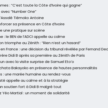
mes : “C’est toute la Côte d’Ivoire qui gagne”
es avec “Number One”
 d’Assalé Tiémoko Antoine
orcer sa présence en Côte d’Ivoire
re une pratique sur scène
 : le BEN de l’ADCI appelle au calme
 triomphe au Zénith : “Rien n’est un hasard”
n France : une décision du tribunal révélée par Fernand De
ère Didi B après sa première au Zénith de Paris
 avec la visite surprise de Samuel Eto’o
chata Bakayoko en présence de hautes personnalités
aris : une marée humaine au rendez-vous
é appelle au calme et à la stratégie
n soutien fort à Didi B malgré tout
 Yéo Martial : un moment de solidarité