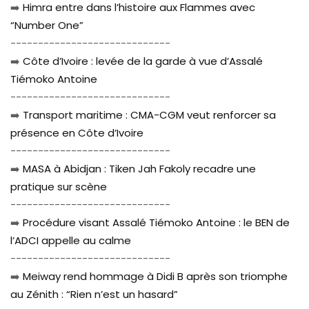
➡️
Himra entre dans l’histoire aux Flammes avec
“Number One”
-----------------------------
➡️
Côte d’Ivoire : levée de la garde à vue d’Assalé
Tiémoko Antoine
-----------------------------
➡️
Transport maritime : CMA-CGM veut renforcer sa
présence en Côte d’Ivoire
-----------------------------
➡️
MASA à Abidjan : Tiken Jah Fakoly recadre une
pratique sur scène
-----------------------------
➡️
Procédure visant Assalé Tiémoko Antoine : le BEN de
l’ADCI appelle au calme
-----------------------------
➡️
Meiway rend hommage à Didi B après son triomphe
au Zénith : “Rien n’est un hasard”