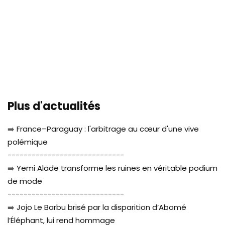
Plus d'actualités
➡️
France–Paraguay : l'arbitrage au cœur d'une vive
polémique
-----------------------------
➡️
Yemi Alade transforme les ruines en véritable podium
de mode
-----------------------------
➡️
Jojo Le Barbu brisé par la disparition d’Abomé
l’Éléphant, lui rend hommage