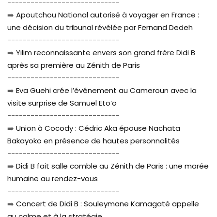
-----------------------------
➡️
Apoutchou National autorisé à voyager en France :
une décision du tribunal révélée par Fernand Dedeh
-----------------------------
➡️
Yilim reconnaissante envers son grand frère Didi B
après sa première au Zénith de Paris
-----------------------------
➡️
Eva Guehi crée l’événement au Cameroun avec la
visite surprise de Samuel Eto’o
-----------------------------
➡️
Union à Cocody : Cédric Aka épouse Nachata
Bakayoko en présence de hautes personnalités
-----------------------------
➡️
Didi B fait salle comble au Zénith de Paris : une marée
humaine au rendez-vous
-----------------------------
➡️
Concert de Didi B : Souleymane Kamagaté appelle
au calme et à la stratégie