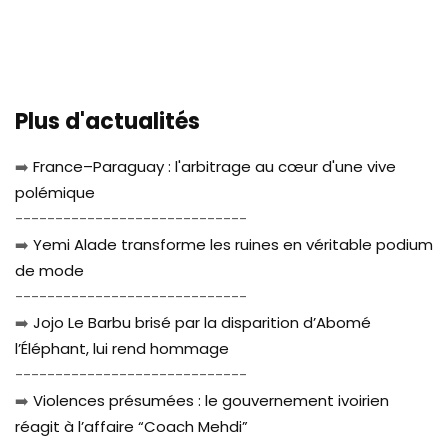
Plus d'actualités
➡️
France–Paraguay : l'arbitrage au cœur d'une vive
polémique
-----------------------------
➡️
Yemi Alade transforme les ruines en véritable podium
de mode
-----------------------------
➡️
Jojo Le Barbu brisé par la disparition d’Abomé
l’Éléphant, lui rend hommage
-----------------------------
➡️
Violences présumées : le gouvernement ivoirien
réagit à l’affaire “Coach Mehdi”