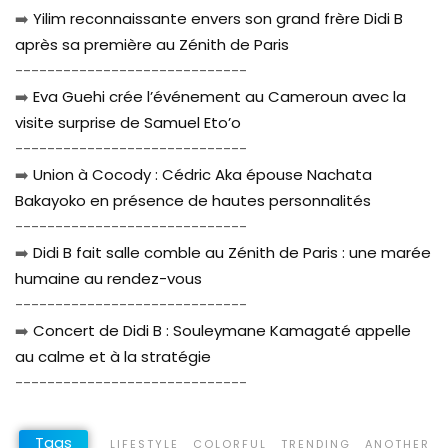
➡️
Yilim reconnaissante envers son grand frère Didi B
après sa première au Zénith de Paris
-----------------------------
➡️
Eva Guehi crée l’événement au Cameroun avec la
visite surprise de Samuel Eto’o
-----------------------------
➡️
Union à Cocody : Cédric Aka épouse Nachata
Bakayoko en présence de hautes personnalités
-----------------------------
➡️
Didi B fait salle comble au Zénith de Paris : une marée
humaine au rendez-vous
-----------------------------
➡️
Concert de Didi B : Souleymane Kamagaté appelle
au calme et à la stratégie
-----------------------------
Tags
LIFESTYLE
COLORFUL
TRENDING
ANOTHER