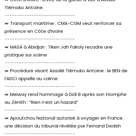
Tiémoko Antoine
-----------------------------
➡️
Transport maritime : CMA-CGM veut renforcer sa
présence en Côte d’Ivoire
-----------------------------
➡️
MASA à Abidjan : Tiken Jah Fakoly recadre une
pratique sur scène
-----------------------------
➡️
Procédure visant Assalé Tiémoko Antoine : le BEN de
l’ADCI appelle au calme
-----------------------------
➡️
Meiway rend hommage à Didi B après son triomphe
au Zénith : “Rien n’est un hasard”
-----------------------------
➡️
Apoutchou National autorisé à voyager en France :
une décision du tribunal révélée par Fernand Dedeh
-----------------------------