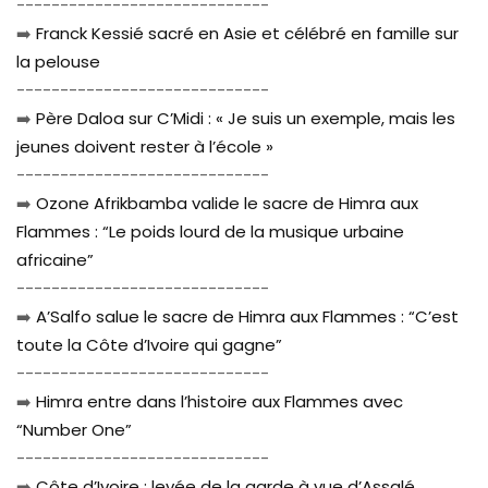
-----------------------------
➡️
Franck Kessié sacré en Asie et célébré en famille sur
la pelouse
-----------------------------
➡️
Père Daloa sur C’Midi : « Je suis un exemple, mais les
jeunes doivent rester à l’école »
-----------------------------
➡️
Ozone Afrikbamba valide le sacre de Himra aux
Flammes : “Le poids lourd de la musique urbaine
africaine”
-----------------------------
➡️
A’Salfo salue le sacre de Himra aux Flammes : “C’est
toute la Côte d’Ivoire qui gagne”
-----------------------------
➡️
Himra entre dans l’histoire aux Flammes avec
“Number One”
-----------------------------
➡️
Côte d’Ivoire : levée de la garde à vue d’Assalé